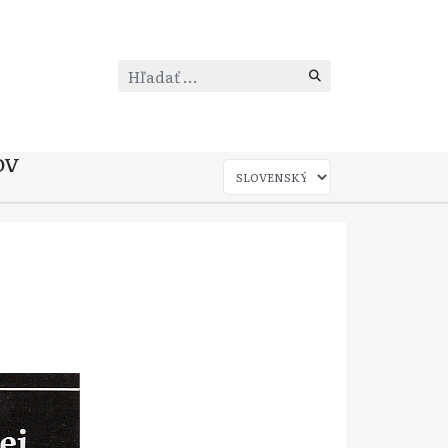
Hľadať
...
OV