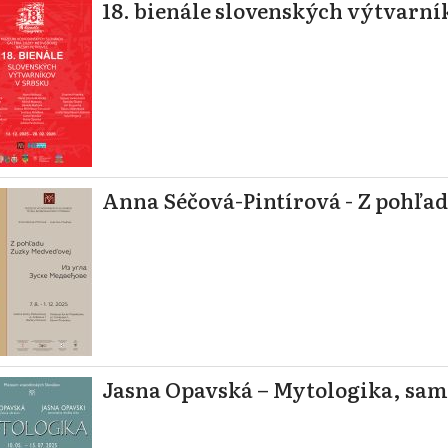
18. bienále slovenských výtvarní
Anna Séčová-Pintírová - Z pohľa
Jasna Opavská – Mytologika, sam