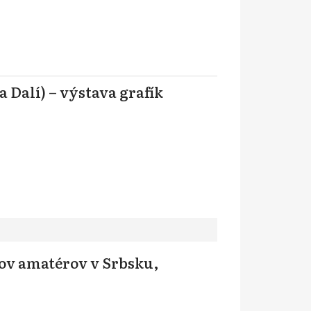
a Dalí) – výstava grafík
kov amatérov v Srbsku,