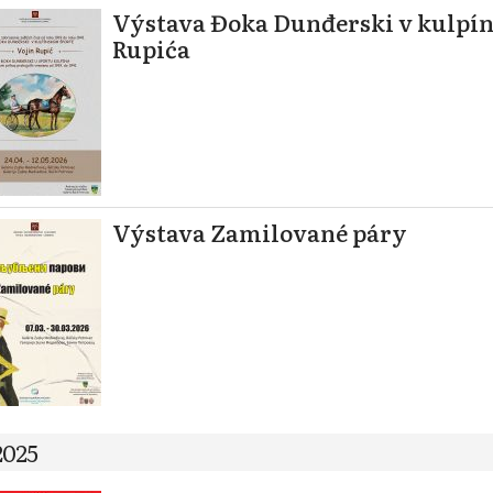
Výstava Đoka Dunđerski v kulpín
Rupića
Výstava Zamilované páry
2025