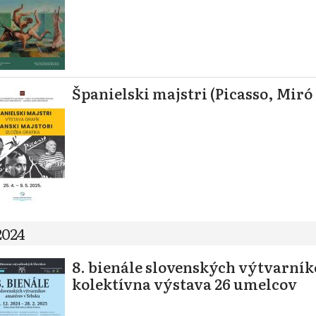
Španielski majstri (Picasso, Miró 
2024
8. bienále slovenských výtvarní
kolektívna výstava 26 umelcov