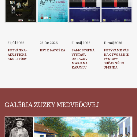
31 júl 2026
25 jún 2026
21 máj 2026
11 máj 2026
POZVÁNKA -
HRY Z BATÔŽKA
SAMOSTATNÁ
POZÝVAME VÁS
AKUSTICKÉ
VÝSTAVA
NA OTVORENIE
SKULPTÚRY
OBRAZOV
VÝSTAVY
MARJANA
SÚČASNÉHO
KARAVLU
UMENIA
GALÉRIA ZUZKY MEDVEĎOVEJ