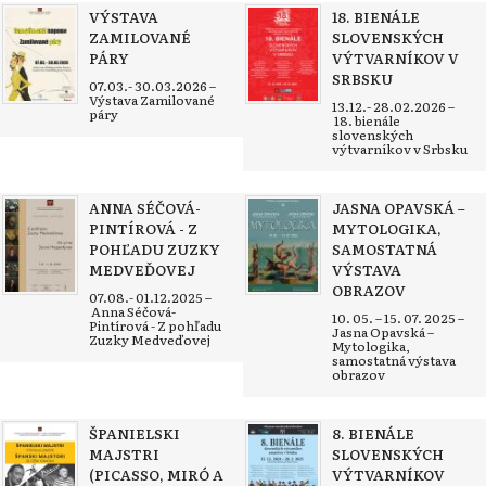
VÝSTAVA
18. BIENÁLE
ZAMILOVANÉ
SLOVENSKÝCH
PÁRY
VÝTVARNÍKOV V
SRBSKU
07.03.- 30.03.2026 –
Výstava Zamilované
13.12.- 28.02.2026 –
páry
18. bienále
slovenských
výtvarníkov v Srbsku
ANNA SÉČOVÁ-
JASNA OPAVSKÁ –
PINTÍROVÁ - Z
MYTOLOGIKA,
POHĽADU ZUZKY
SAMOSTATNÁ
MEDVEĎOVEJ
VÝSTAVA
OBRAZOV
07.08.- 01.12.2025 –
Anna Séčová-
10. 05. – 15. 07. 2025 –
Pintírová - Z pohľadu
Jasna Opavská –
Zuzky Medveďovej
Mytologika,
samostatná výstava
obrazov
ŠPANIELSKI
8. BIENÁLE
MAJSTRI
SLOVENSKÝCH
(PICASSO, MIRÓ A
VÝTVARNÍKOV