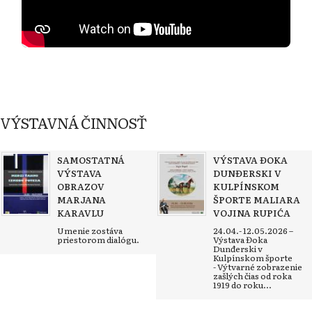
VÝSTAVNÁ ČINNOSŤ
SAMOSTATNÁ
VÝSTAVA ĐOKA
VÝSTAVA
DUNĐERSKI V
OBRAZOV
KULPÍNSKOM
MARJANA
ŠPORTE MALIARA
KARAVLU
VOJINA RUPIĆA
Umenie zostáva
24.04.- 12.05.2026 –
priestorom dialógu.
Výstava Đoka
Dunđerski v
Kulpínskom športe
- Výtvarné zobrazenie
zašlých čias od roka
1919 do roku...