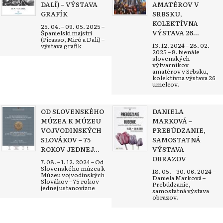
DALÍ) – VÝSTAVA
AMATÉROV V
GRAFÍK
SRBSKU,
KOLEKTÍVNA
25. 04. – 09. 05. 2025 –
VÝSTAVA 26...
Španielski majstri
(Picasso, Miró a Dalí) –
13. 12. 2024 – 28. 02.
výstava grafík
2025 – 8. bienále
slovenských
výtvarníkov
amatérov v Srbsku,
kolektívna výstava 26
umelcov.
OD SLOVENSKÉHO
DANIELA
MÚZEA K MÚZEU
MARKOVÁ –
VOJVODINSKÝCH
PREBÚDZANIE,
SLOVÁKOV – 75
SAMOSTATNÁ
ROKOV JEDNEJ...
VÝSTAVA
OBRAZOV
7. 08. – 1. 12. 2024 – Od
Slovenského múzea k
18. 05. – 30. 06. 2024 –
Múzeu vojvodinských
Daniela Marková –
Slovákov – 75 rokov
Prebúdzanie,
jednej ustanovizne
samostatná výstava
obrazov.