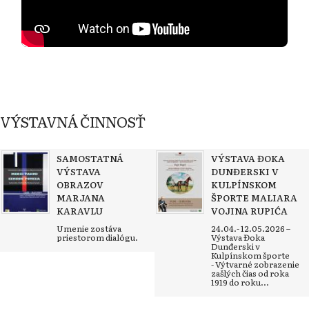
VÝSTAVNÁ ČINNOSŤ
SAMOSTATNÁ
VÝSTAVA ĐOKA
VÝSTAVA
DUNĐERSKI V
OBRAZOV
KULPÍNSKOM
MARJANA
ŠPORTE MALIARA
KARAVLU
VOJINA RUPIĆA
Umenie zostáva
24.04.- 12.05.2026 –
priestorom dialógu.
Výstava Đoka
Dunđerski v
Kulpínskom športe
- Výtvarné zobrazenie
zašlých čias od roka
1919 do roku...