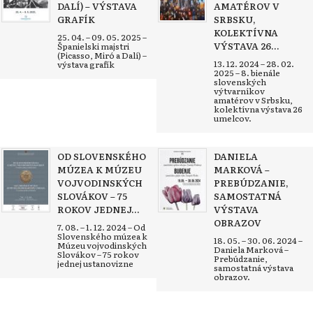
DALÍ) – VÝSTAVA
AMATÉROV V
GRAFÍK
SRBSKU,
KOLEKTÍVNA
25. 04. – 09. 05. 2025 –
VÝSTAVA 26...
Španielski majstri
(Picasso, Miró a Dalí) –
13. 12. 2024 – 28. 02.
výstava grafík
2025 – 8. bienále
slovenských
výtvarníkov
amatérov v Srbsku,
kolektívna výstava 26
umelcov.
OD SLOVENSKÉHO
DANIELA
MÚZEA K MÚZEU
MARKOVÁ –
VOJVODINSKÝCH
PREBÚDZANIE,
SLOVÁKOV – 75
SAMOSTATNÁ
ROKOV JEDNEJ...
VÝSTAVA
OBRAZOV
7. 08. – 1. 12. 2024 – Od
Slovenského múzea k
18. 05. – 30. 06. 2024 –
Múzeu vojvodinských
Daniela Marková –
Slovákov – 75 rokov
Prebúdzanie,
jednej ustanovizne
samostatná výstava
obrazov.