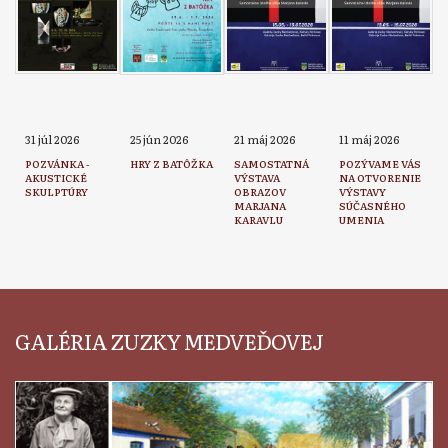
31 júl 2026
25 jún 2026
21 máj 2026
11 máj 2026
POZVÁNKA -
HRY Z BATÔŽKA
SAMOSTATNÁ
POZÝVAME VÁS
AKUSTICKÉ
VÝSTAVA
NA OTVORENIE
SKULPTÚRY
OBRAZOV
VÝSTAVY
MARJANA
SÚČASNÉHO
KARAVLU
UMENIA
GALÉRIA ZUZKY MEDVEĎOVEJ