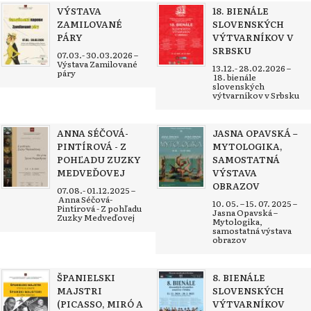
VÝSTAVA
18. BIENÁLE
ZAMILOVANÉ
SLOVENSKÝCH
PÁRY
VÝTVARNÍKOV V
SRBSKU
07.03.- 30.03.2026 –
Výstava Zamilované
13.12.- 28.02.2026 –
páry
18. bienále
slovenských
výtvarníkov v Srbsku
ANNA SÉČOVÁ-
JASNA OPAVSKÁ –
PINTÍROVÁ - Z
MYTOLOGIKA,
POHĽADU ZUZKY
SAMOSTATNÁ
MEDVEĎOVEJ
VÝSTAVA
OBRAZOV
07.08.- 01.12.2025 –
Anna Séčová-
10. 05. – 15. 07. 2025 –
Pintírová - Z pohľadu
Jasna Opavská –
Zuzky Medveďovej
Mytologika,
samostatná výstava
obrazov
ŠPANIELSKI
8. BIENÁLE
MAJSTRI
SLOVENSKÝCH
(PICASSO, MIRÓ A
VÝTVARNÍKOV