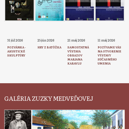
31 júl 2026
25 jún 2026
21 máj 2026
11 máj 2026
POZVÁNKA -
HRY Z BATÔŽKA
SAMOSTATNÁ
POZÝVAME VÁS
AKUSTICKÉ
VÝSTAVA
NA OTVORENIE
SKULPTÚRY
OBRAZOV
VÝSTAVY
MARJANA
SÚČASNÉHO
KARAVLU
UMENIA
GALÉRIA ZUZKY MEDVEĎOVEJ