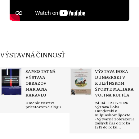
VÝSTAVNÁ ČINNOSŤ
SAMOSTATNÁ
VÝSTAVA ĐOKA
VÝSTAVA
DUNĐERSKI V
OBRAZOV
KULPÍNSKOM
MARJANA
ŠPORTE MALIARA
KARAVLU
VOJINA RUPIĆA
Umenie zostáva
24.04.- 12.05.2026 –
priestorom dialógu.
Výstava Đoka
Dunđerski v
Kulpínskom športe
- Výtvarné zobrazenie
zašlých čias od roka
1919 do roku...