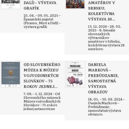
DALÍ) – VÝSTAVA
AMATÉROV V
GRAFÍK
SRBSKU,
KOLEKTÍVNA
25. 04. – 09. 05. 2025 –
VÝSTAVA 26...
Španielski majstri
(Picasso, Miró a Dalí) –
13. 12. 2024 – 28. 02.
výstava grafík
2025 – 8. bienále
slovenských
výtvarníkov
amatérov v Srbsku,
kolektívna výstava 26
umelcov.
OD SLOVENSKÉHO
DANIELA
MÚZEA K MÚZEU
MARKOVÁ –
VOJVODINSKÝCH
PREBÚDZANIE,
SLOVÁKOV – 75
SAMOSTATNÁ
ROKOV JEDNEJ...
VÝSTAVA
OBRAZOV
7. 08. – 1. 12. 2024 – Od
Slovenského múzea k
18. 05. – 30. 06. 2024 –
Múzeu vojvodinských
Daniela Marková –
Slovákov – 75 rokov
Prebúdzanie,
jednej ustanovizne
samostatná výstava
obrazov.