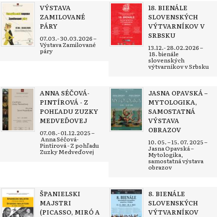
VÝSTAVA
18. BIENÁLE
ZAMILOVANÉ
SLOVENSKÝCH
PÁRY
VÝTVARNÍKOV V
SRBSKU
07.03.- 30.03.2026 –
Výstava Zamilované
13.12.- 28.02.2026 –
páry
18. bienále
slovenských
výtvarníkov v Srbsku
ANNA SÉČOVÁ-
JASNA OPAVSKÁ –
PINTÍROVÁ - Z
MYTOLOGIKA,
POHĽADU ZUZKY
SAMOSTATNÁ
MEDVEĎOVEJ
VÝSTAVA
OBRAZOV
07.08.- 01.12.2025 –
Anna Séčová-
10. 05. – 15. 07. 2025 –
Pintírová - Z pohľadu
Jasna Opavská –
Zuzky Medveďovej
Mytologika,
samostatná výstava
obrazov
ŠPANIELSKI
8. BIENÁLE
MAJSTRI
SLOVENSKÝCH
(PICASSO, MIRÓ A
VÝTVARNÍKOV