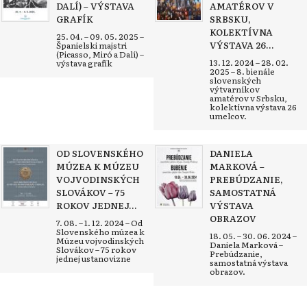
DALÍ) – VÝSTAVA
AMATÉROV V
GRAFÍK
SRBSKU,
KOLEKTÍVNA
25. 04. – 09. 05. 2025 –
VÝSTAVA 26...
Španielski majstri
(Picasso, Miró a Dalí) –
13. 12. 2024 – 28. 02.
výstava grafík
2025 – 8. bienále
slovenských
výtvarníkov
amatérov v Srbsku,
kolektívna výstava 26
umelcov.
OD SLOVENSKÉHO
DANIELA
MÚZEA K MÚZEU
MARKOVÁ –
VOJVODINSKÝCH
PREBÚDZANIE,
SLOVÁKOV – 75
SAMOSTATNÁ
ROKOV JEDNEJ...
VÝSTAVA
OBRAZOV
7. 08. – 1. 12. 2024 – Od
Slovenského múzea k
18. 05. – 30. 06. 2024 –
Múzeu vojvodinských
Daniela Marková –
Slovákov – 75 rokov
Prebúdzanie,
jednej ustanovizne
samostatná výstava
obrazov.