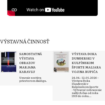
VÝSTAVNÁ ČINNOSŤ
SAMOSTATNÁ
VÝSTAVA ĐOKA
VÝSTAVA
DUNĐERSKI V
OBRAZOV
KULPÍNSKOM
MARJANA
ŠPORTE MALIARA
KARAVLU
VOJINA RUPIĆA
Umenie zostáva
24.04.- 12.05.2026 –
priestorom dialógu.
Výstava Đoka
Dunđerski v
Kulpínskom športe
- Výtvarné zobrazenie
zašlých čias od roka
1919 do roku...