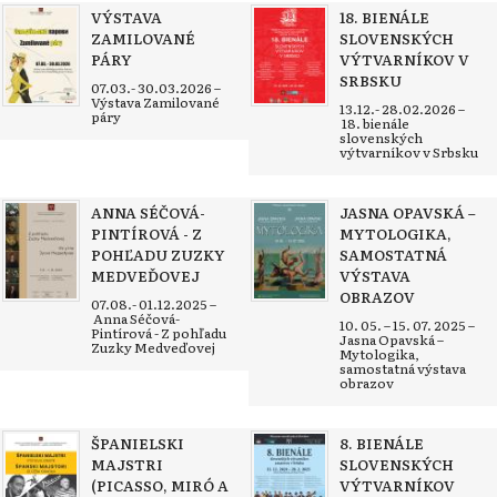
VÝSTAVA
18. BIENÁLE
ZAMILOVANÉ
SLOVENSKÝCH
PÁRY
VÝTVARNÍKOV V
SRBSKU
07.03.- 30.03.2026 –
Výstava Zamilované
13.12.- 28.02.2026 –
páry
18. bienále
slovenských
výtvarníkov v Srbsku
ANNA SÉČOVÁ-
JASNA OPAVSKÁ –
PINTÍROVÁ - Z
MYTOLOGIKA,
POHĽADU ZUZKY
SAMOSTATNÁ
MEDVEĎOVEJ
VÝSTAVA
OBRAZOV
07.08.- 01.12.2025 –
Anna Séčová-
10. 05. – 15. 07. 2025 –
Pintírová - Z pohľadu
Jasna Opavská –
Zuzky Medveďovej
Mytologika,
samostatná výstava
obrazov
ŠPANIELSKI
8. BIENÁLE
MAJSTRI
SLOVENSKÝCH
(PICASSO, MIRÓ A
VÝTVARNÍKOV