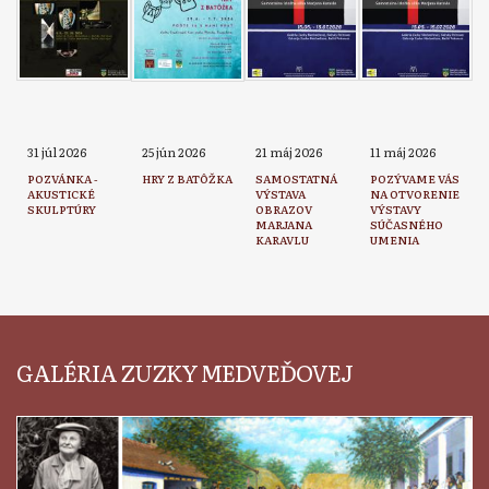
31 júl 2026
25 jún 2026
21 máj 2026
11 máj 2026
POZVÁNKA -
HRY Z BATÔŽKA
SAMOSTATNÁ
POZÝVAME VÁS
AKUSTICKÉ
VÝSTAVA
NA OTVORENIE
SKULPTÚRY
OBRAZOV
VÝSTAVY
MARJANA
SÚČASNÉHO
KARAVLU
UMENIA
GALÉRIA ZUZKY MEDVEĎOVEJ