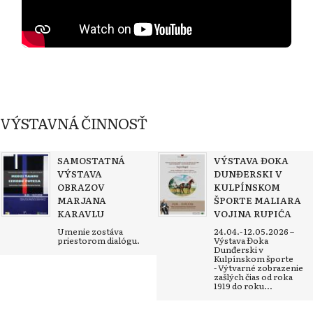
VÝSTAVNÁ ČINNOSŤ
SAMOSTATNÁ
VÝSTAVA ĐOKA
VÝSTAVA
DUNĐERSKI V
OBRAZOV
KULPÍNSKOM
MARJANA
ŠPORTE MALIARA
KARAVLU
VOJINA RUPIĆA
Umenie zostáva
24.04.- 12.05.2026 –
priestorom dialógu.
Výstava Đoka
Dunđerski v
Kulpínskom športe
- Výtvarné zobrazenie
zašlých čias od roka
1919 do roku...