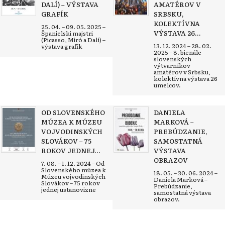
DALÍ) – VÝSTAVA
AMATÉROV V
GRAFÍK
SRBSKU,
KOLEKTÍVNA
25. 04. – 09. 05. 2025 –
VÝSTAVA 26...
Španielski majstri
(Picasso, Miró a Dalí) –
13. 12. 2024 – 28. 02.
výstava grafík
2025 – 8. bienále
slovenských
výtvarníkov
amatérov v Srbsku,
kolektívna výstava 26
umelcov.
OD SLOVENSKÉHO
DANIELA
MÚZEA K MÚZEU
MARKOVÁ –
VOJVODINSKÝCH
PREBÚDZANIE,
SLOVÁKOV – 75
SAMOSTATNÁ
ROKOV JEDNEJ...
VÝSTAVA
OBRAZOV
7. 08. – 1. 12. 2024 – Od
Slovenského múzea k
18. 05. – 30. 06. 2024 –
Múzeu vojvodinských
Daniela Marková –
Slovákov – 75 rokov
Prebúdzanie,
jednej ustanovizne
samostatná výstava
obrazov.