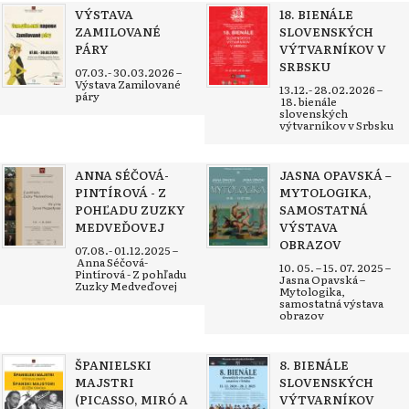
VÝSTAVA
18. BIENÁLE
ZAMILOVANÉ
SLOVENSKÝCH
PÁRY
VÝTVARNÍKOV V
SRBSKU
07.03.- 30.03.2026 –
Výstava Zamilované
13.12.- 28.02.2026 –
páry
18. bienále
slovenských
výtvarníkov v Srbsku
ANNA SÉČOVÁ-
JASNA OPAVSKÁ –
PINTÍROVÁ - Z
MYTOLOGIKA,
POHĽADU ZUZKY
SAMOSTATNÁ
MEDVEĎOVEJ
VÝSTAVA
OBRAZOV
07.08.- 01.12.2025 –
Anna Séčová-
10. 05. – 15. 07. 2025 –
Pintírová - Z pohľadu
Jasna Opavská –
Zuzky Medveďovej
Mytologika,
samostatná výstava
obrazov
ŠPANIELSKI
8. BIENÁLE
MAJSTRI
SLOVENSKÝCH
(PICASSO, MIRÓ A
VÝTVARNÍKOV