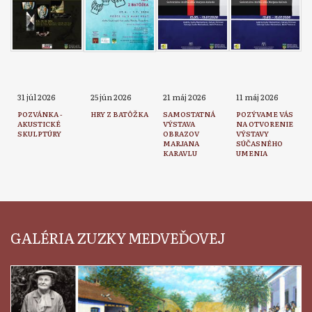
31 júl 2026
25 jún 2026
21 máj 2026
11 máj 2026
POZVÁNKA -
HRY Z BATÔŽKA
SAMOSTATNÁ
POZÝVAME VÁS
AKUSTICKÉ
VÝSTAVA
NA OTVORENIE
SKULPTÚRY
OBRAZOV
VÝSTAVY
MARJANA
SÚČASNÉHO
KARAVLU
UMENIA
GALÉRIA ZUZKY MEDVEĎOVEJ