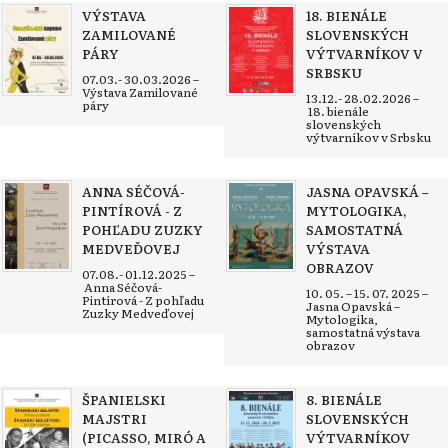
VÝSTAVA
18. BIENÁLE
ZAMILOVANÉ
SLOVENSKÝCH
PÁRY
VÝTVARNÍKOV V
SRBSKU
07.03.- 30.03.2026 –
Výstava Zamilované
13.12.- 28.02.2026 –
páry
18. bienále
slovenských
výtvarníkov v Srbsku
ANNA SÉČOVÁ-
JASNA OPAVSKÁ –
PINTÍROVÁ - Z
MYTOLOGIKA,
POHĽADU ZUZKY
SAMOSTATNÁ
MEDVEĎOVEJ
VÝSTAVA
OBRAZOV
07.08.- 01.12.2025 –
Anna Séčová-
10. 05. – 15. 07. 2025 –
Pintírová - Z pohľadu
Jasna Opavská –
Zuzky Medveďovej
Mytologika,
samostatná výstava
obrazov
ŠPANIELSKI
8. BIENÁLE
MAJSTRI
SLOVENSKÝCH
(PICASSO, MIRÓ A
VÝTVARNÍKOV