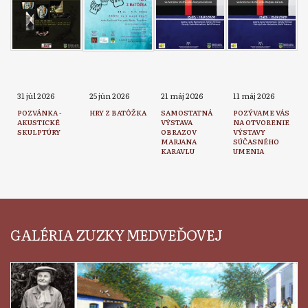
31 júl 2026
25 jún 2026
21 máj 2026
11 máj 2026
POZVÁNKA -
HRY Z BATÔŽKA
SAMOSTATNÁ
POZÝVAME VÁS
AKUSTICKÉ
VÝSTAVA
NA OTVORENIE
SKULPTÚRY
OBRAZOV
VÝSTAVY
MARJANA
SÚČASNÉHO
KARAVLU
UMENIA
GALÉRIA ZUZKY MEDVEĎOVEJ