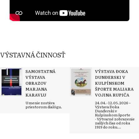
VÝSTAVNÁ ČINNOSŤ
SAMOSTATNÁ
VÝSTAVA ĐOKA
VÝSTAVA
DUNĐERSKI V
OBRAZOV
KULPÍNSKOM
MARJANA
ŠPORTE MALIARA
KARAVLU
VOJINA RUPIĆA
Umenie zostáva
24.04.- 12.05.2026 –
priestorom dialógu.
Výstava Đoka
Dunđerski v
Kulpínskom športe
- Výtvarné zobrazenie
zašlých čias od roka
1919 do roku...