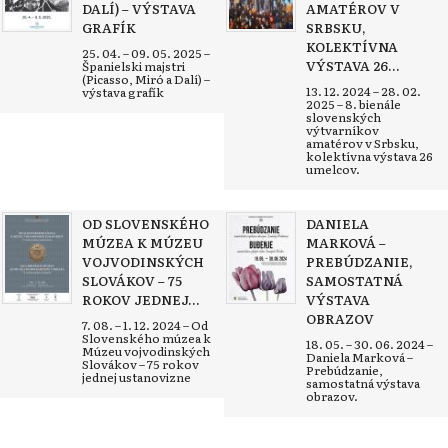
DALÍ) – VÝSTAVA
AMATÉROV V
GRAFÍK
SRBSKU,
KOLEKTÍVNA
25. 04. – 09. 05. 2025 –
VÝSTAVA 26...
Španielski majstri
(Picasso, Miró a Dalí) –
13. 12. 2024 – 28. 02.
výstava grafík
2025 – 8. bienále
slovenských
výtvarníkov
amatérov v Srbsku,
kolektívna výstava 26
umelcov.
OD SLOVENSKÉHO
DANIELA
MÚZEA K MÚZEU
MARKOVÁ –
VOJVODINSKÝCH
PREBÚDZANIE,
SLOVÁKOV – 75
SAMOSTATNÁ
ROKOV JEDNEJ...
VÝSTAVA
OBRAZOV
7. 08. – 1. 12. 2024 – Od
Slovenského múzea k
18. 05. – 30. 06. 2024 –
Múzeu vojvodinských
Daniela Marková –
Slovákov – 75 rokov
Prebúdzanie,
jednej ustanovizne
samostatná výstava
obrazov.