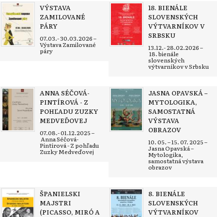
VÝSTAVA
18. BIENÁLE
ZAMILOVANÉ
SLOVENSKÝCH
PÁRY
VÝTVARNÍKOV V
SRBSKU
07.03.- 30.03.2026 –
Výstava Zamilované
13.12.- 28.02.2026 –
páry
18. bienále
slovenských
výtvarníkov v Srbsku
ANNA SÉČOVÁ-
JASNA OPAVSKÁ –
PINTÍROVÁ - Z
MYTOLOGIKA,
POHĽADU ZUZKY
SAMOSTATNÁ
MEDVEĎOVEJ
VÝSTAVA
OBRAZOV
07.08.- 01.12.2025 –
Anna Séčová-
10. 05. – 15. 07. 2025 –
Pintírová - Z pohľadu
Jasna Opavská –
Zuzky Medveďovej
Mytologika,
samostatná výstava
obrazov
ŠPANIELSKI
8. BIENÁLE
MAJSTRI
SLOVENSKÝCH
(PICASSO, MIRÓ A
VÝTVARNÍKOV