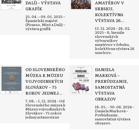
DALÍ) – VÝSTAVA
AMATÉROV V
GRAFÍK
SRBSKU,
KOLEKTÍVNA
25. 04. – 09. 05. 2025 –
VÝSTAVA 26...
Španielski majstri
(Picasso, Miró a Dalí) –
13. 12. 2024 – 28. 02.
výstava grafík
2025 – 8. bienále
slovenských
výtvarníkov
amatérov v Srbsku,
kolektívna výstava 26
umelcov.
OD SLOVENSKÉHO
DANIELA
MÚZEA K MÚZEU
MARKOVÁ –
VOJVODINSKÝCH
PREBÚDZANIE,
SLOVÁKOV – 75
SAMOSTATNÁ
ROKOV JEDNEJ...
VÝSTAVA
OBRAZOV
7. 08. – 1. 12. 2024 – Od
Slovenského múzea k
18. 05. – 30. 06. 2024 –
Múzeu vojvodinských
Daniela Marková –
Slovákov – 75 rokov
Prebúdzanie,
jednej ustanovizne
samostatná výstava
obrazov.