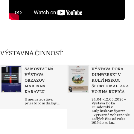
VÝSTAVNÁ ČINNOSŤ
SAMOSTATNÁ
VÝSTAVA ĐOKA
VÝSTAVA
DUNĐERSKI V
OBRAZOV
KULPÍNSKOM
MARJANA
ŠPORTE MALIARA
KARAVLU
VOJINA RUPIĆA
Umenie zostáva
24.04.- 12.05.2026 –
priestorom dialógu.
Výstava Đoka
Dunđerski v
Kulpínskom športe
- Výtvarné zobrazenie
zašlých čias od roka
1919 do roku...