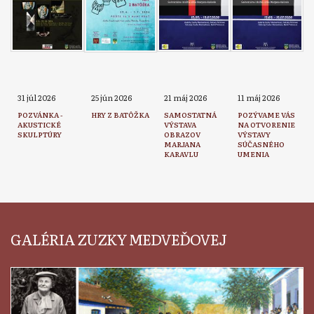
31 júl 2026
25 jún 2026
21 máj 2026
11 máj 2026
POZVÁNKA -
HRY Z BATÔŽKA
SAMOSTATNÁ
POZÝVAME VÁS
AKUSTICKÉ
VÝSTAVA
NA OTVORENIE
SKULPTÚRY
OBRAZOV
VÝSTAVY
MARJANA
SÚČASNÉHO
KARAVLU
UMENIA
GALÉRIA ZUZKY MEDVEĎOVEJ