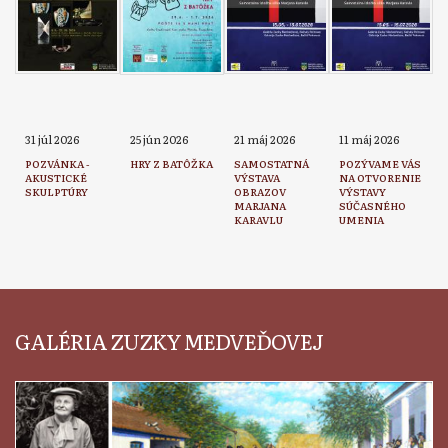
31 júl 2026
25 jún 2026
21 máj 2026
11 máj 2026
POZVÁNKA -
HRY Z BATÔŽKA
SAMOSTATNÁ
POZÝVAME VÁS
AKUSTICKÉ
VÝSTAVA
NA OTVORENIE
SKULPTÚRY
OBRAZOV
VÝSTAVY
MARJANA
SÚČASNÉHO
KARAVLU
UMENIA
GALÉRIA ZUZKY MEDVEĎOVEJ