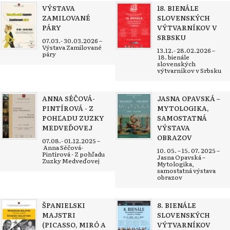
VÝSTAVA
18. BIENÁLE
ZAMILOVANÉ
SLOVENSKÝCH
PÁRY
VÝTVARNÍKOV V
SRBSKU
07.03.- 30.03.2026 –
Výstava Zamilované
13.12.- 28.02.2026 –
páry
18. bienále
slovenských
výtvarníkov v Srbsku
ANNA SÉČOVÁ-
JASNA OPAVSKÁ –
PINTÍROVÁ - Z
MYTOLOGIKA,
POHĽADU ZUZKY
SAMOSTATNÁ
MEDVEĎOVEJ
VÝSTAVA
OBRAZOV
07.08.- 01.12.2025 –
Anna Séčová-
10. 05. – 15. 07. 2025 –
Pintírová - Z pohľadu
Jasna Opavská –
Zuzky Medveďovej
Mytologika,
samostatná výstava
obrazov
ŠPANIELSKI
8. BIENÁLE
MAJSTRI
SLOVENSKÝCH
(PICASSO, MIRÓ A
VÝTVARNÍKOV