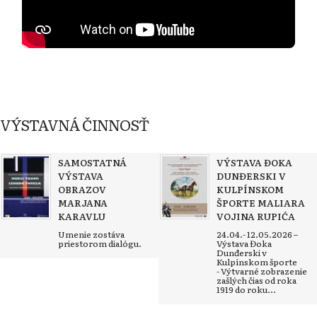
VÝSTAVNÁ ČINNOSŤ
SAMOSTATNÁ
VÝSTAVA ĐOKA
VÝSTAVA
DUNĐERSKI V
OBRAZOV
KULPÍNSKOM
MARJANA
ŠPORTE MALIARA
KARAVLU
VOJINA RUPIĆA
Umenie zostáva
24.04.- 12.05.2026 –
priestorom dialógu.
Výstava Đoka
Dunđerski v
Kulpínskom športe
- Výtvarné zobrazenie
zašlých čias od roka
1919 do roku...