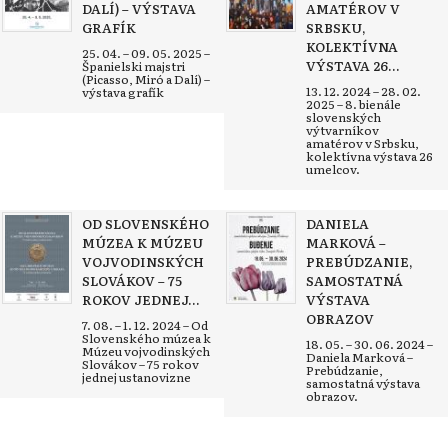
DALÍ) – VÝSTAVA
AMATÉROV V
GRAFÍK
SRBSKU,
KOLEKTÍVNA
25. 04. – 09. 05. 2025 –
VÝSTAVA 26...
Španielski majstri
(Picasso, Miró a Dalí) –
13. 12. 2024 – 28. 02.
výstava grafík
2025 – 8. bienále
slovenských
výtvarníkov
amatérov v Srbsku,
kolektívna výstava 26
umelcov.
OD SLOVENSKÉHO
DANIELA
MÚZEA K MÚZEU
MARKOVÁ –
VOJVODINSKÝCH
PREBÚDZANIE,
SLOVÁKOV – 75
SAMOSTATNÁ
ROKOV JEDNEJ...
VÝSTAVA
OBRAZOV
7. 08. – 1. 12. 2024 – Od
Slovenského múzea k
18. 05. – 30. 06. 2024 –
Múzeu vojvodinských
Daniela Marková –
Slovákov – 75 rokov
Prebúdzanie,
jednej ustanovizne
samostatná výstava
obrazov.