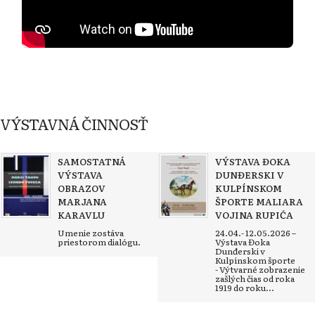
VÝSTAVNÁ ČINNOSŤ
SAMOSTATNÁ
VÝSTAVA ĐOKA
VÝSTAVA
DUNĐERSKI V
OBRAZOV
KULPÍNSKOM
MARJANA
ŠPORTE MALIARA
KARAVLU
VOJINA RUPIĆA
Umenie zostáva
24.04.- 12.05.2026 –
priestorom dialógu.
Výstava Đoka
Dunđerski v
Kulpínskom športe
- Výtvarné zobrazenie
zašlých čias od roka
1919 do roku...