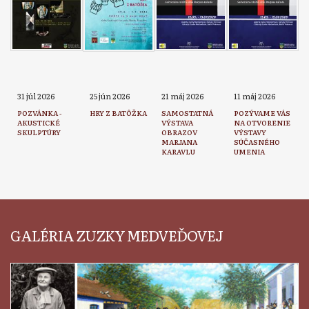
31 júl 2026
25 jún 2026
21 máj 2026
11 máj 2026
POZVÁNKA -
HRY Z BATÔŽKA
SAMOSTATNÁ
POZÝVAME VÁS
AKUSTICKÉ
VÝSTAVA
NA OTVORENIE
SKULPTÚRY
OBRAZOV
VÝSTAVY
MARJANA
SÚČASNÉHO
KARAVLU
UMENIA
GALÉRIA ZUZKY MEDVEĎOVEJ