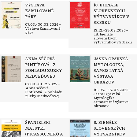
VÝSTAVA
18. BIENÁLE
ZAMILOVANÉ
SLOVENSKÝCH
PÁRY
VÝTVARNÍKOV V
SRBSKU
07.03.- 30.03.2026 –
Výstava Zamilované
13.12.- 28.02.2026 –
páry
18. bienále
slovenských
výtvarníkov v Srbsku
ANNA SÉČOVÁ-
JASNA OPAVSKÁ –
PINTÍROVÁ - Z
MYTOLOGIKA,
POHĽADU ZUZKY
SAMOSTATNÁ
MEDVEĎOVEJ
VÝSTAVA
OBRAZOV
07.08.- 01.12.2025 –
Anna Séčová-
10. 05. – 15. 07. 2025 –
Pintírová - Z pohľadu
Jasna Opavská –
Zuzky Medveďovej
Mytologika,
samostatná výstava
obrazov
ŠPANIELSKI
8. BIENÁLE
MAJSTRI
SLOVENSKÝCH
(PICASSO, MIRÓ A
VÝTVARNÍKOV