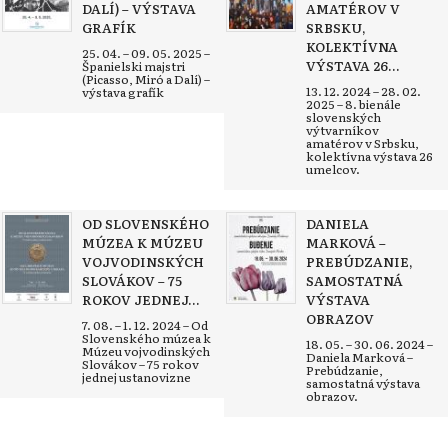
DALÍ) – VÝSTAVA
AMATÉROV V
GRAFÍK
SRBSKU,
KOLEKTÍVNA
25. 04. – 09. 05. 2025 –
VÝSTAVA 26...
Španielski majstri
(Picasso, Miró a Dalí) –
13. 12. 2024 – 28. 02.
výstava grafík
2025 – 8. bienále
slovenských
výtvarníkov
amatérov v Srbsku,
kolektívna výstava 26
umelcov.
OD SLOVENSKÉHO
DANIELA
MÚZEA K MÚZEU
MARKOVÁ –
VOJVODINSKÝCH
PREBÚDZANIE,
SLOVÁKOV – 75
SAMOSTATNÁ
ROKOV JEDNEJ...
VÝSTAVA
OBRAZOV
7. 08. – 1. 12. 2024 – Od
Slovenského múzea k
18. 05. – 30. 06. 2024 –
Múzeu vojvodinských
Daniela Marková –
Slovákov – 75 rokov
Prebúdzanie,
jednej ustanovizne
samostatná výstava
obrazov.