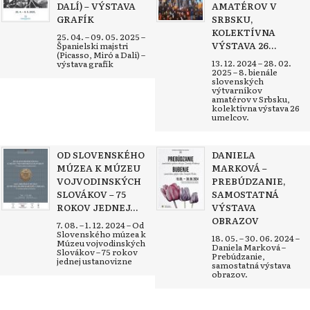
DALÍ) – VÝSTAVA
AMATÉROV V
GRAFÍK
SRBSKU,
KOLEKTÍVNA
25. 04. – 09. 05. 2025 –
VÝSTAVA 26...
Španielski majstri
(Picasso, Miró a Dalí) –
13. 12. 2024 – 28. 02.
výstava grafík
2025 – 8. bienále
slovenských
výtvarníkov
amatérov v Srbsku,
kolektívna výstava 26
umelcov.
OD SLOVENSKÉHO
DANIELA
MÚZEA K MÚZEU
MARKOVÁ –
VOJVODINSKÝCH
PREBÚDZANIE,
SLOVÁKOV – 75
SAMOSTATNÁ
ROKOV JEDNEJ...
VÝSTAVA
OBRAZOV
7. 08. – 1. 12. 2024 – Od
Slovenského múzea k
18. 05. – 30. 06. 2024 –
Múzeu vojvodinských
Daniela Marková –
Slovákov – 75 rokov
Prebúdzanie,
jednej ustanovizne
samostatná výstava
obrazov.