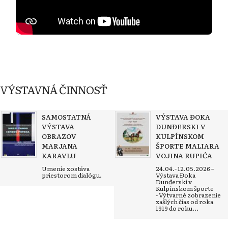
VÝSTAVNÁ ČINNOSŤ
SAMOSTATNÁ
VÝSTAVA ĐOKA
VÝSTAVA
DUNĐERSKI V
OBRAZOV
KULPÍNSKOM
MARJANA
ŠPORTE MALIARA
KARAVLU
VOJINA RUPIĆA
Umenie zostáva
24.04.- 12.05.2026 –
priestorom dialógu.
Výstava Đoka
Dunđerski v
Kulpínskom športe
- Výtvarné zobrazenie
zašlých čias od roka
1919 do roku...