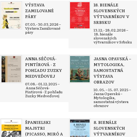
VÝSTAVA
18. BIENÁLE
ZAMILOVANÉ
SLOVENSKÝCH
PÁRY
VÝTVARNÍKOV V
SRBSKU
07.03.- 30.03.2026 –
Výstava Zamilované
13.12.- 28.02.2026 –
páry
18. bienále
slovenských
výtvarníkov v Srbsku
ANNA SÉČOVÁ-
JASNA OPAVSKÁ –
PINTÍROVÁ - Z
MYTOLOGIKA,
POHĽADU ZUZKY
SAMOSTATNÁ
MEDVEĎOVEJ
VÝSTAVA
OBRAZOV
07.08.- 01.12.2025 –
Anna Séčová-
10. 05. – 15. 07. 2025 –
Pintírová - Z pohľadu
Jasna Opavská –
Zuzky Medveďovej
Mytologika,
samostatná výstava
obrazov
ŠPANIELSKI
8. BIENÁLE
MAJSTRI
SLOVENSKÝCH
(PICASSO, MIRÓ A
VÝTVARNÍKOV