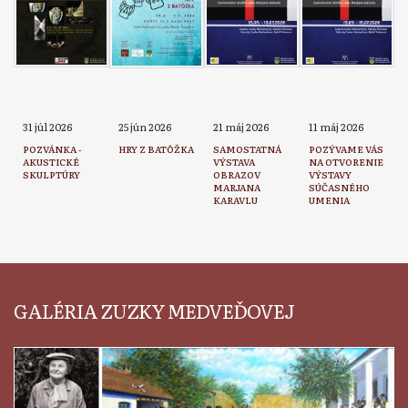
31 júl 2026
25 jún 2026
21 máj 2026
11 máj 2026
POZVÁNKA -
HRY Z BATÔŽKA
SAMOSTATNÁ
POZÝVAME VÁS
AKUSTICKÉ
VÝSTAVA
NA OTVORENIE
SKULPTÚRY
OBRAZOV
VÝSTAVY
MARJANA
SÚČASNÉHO
KARAVLU
UMENIA
GALÉRIA ZUZKY MEDVEĎOVEJ