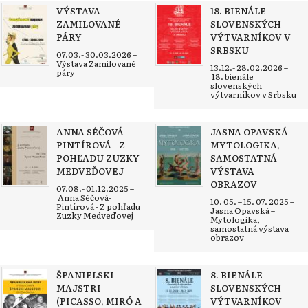
VÝSTAVA
18. BIENÁLE
ZAMILOVANÉ
SLOVENSKÝCH
PÁRY
VÝTVARNÍKOV V
SRBSKU
07.03.- 30.03.2026 –
Výstava Zamilované
13.12.- 28.02.2026 –
páry
18. bienále
slovenských
výtvarníkov v Srbsku
ANNA SÉČOVÁ-
JASNA OPAVSKÁ –
PINTÍROVÁ - Z
MYTOLOGIKA,
POHĽADU ZUZKY
SAMOSTATNÁ
MEDVEĎOVEJ
VÝSTAVA
OBRAZOV
07.08.- 01.12.2025 –
Anna Séčová-
10. 05. – 15. 07. 2025 –
Pintírová - Z pohľadu
Jasna Opavská –
Zuzky Medveďovej
Mytologika,
samostatná výstava
obrazov
ŠPANIELSKI
8. BIENÁLE
MAJSTRI
SLOVENSKÝCH
(PICASSO, MIRÓ A
VÝTVARNÍKOV