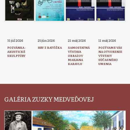
31 júl 2026
25 jún 2026
21 máj 2026
11 máj 2026
POZVÁNKA -
HRY Z BATÔŽKA
SAMOSTATNÁ
POZÝVAME VÁS
AKUSTICKÉ
VÝSTAVA
NA OTVORENIE
SKULPTÚRY
OBRAZOV
VÝSTAVY
MARJANA
SÚČASNÉHO
KARAVLU
UMENIA
GALÉRIA ZUZKY MEDVEĎOVEJ