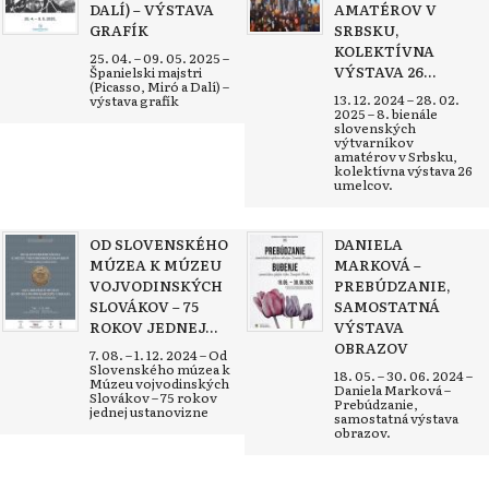
DALÍ) – VÝSTAVA
AMATÉROV V
GRAFÍK
SRBSKU,
KOLEKTÍVNA
25. 04. – 09. 05. 2025 –
VÝSTAVA 26...
Španielski majstri
(Picasso, Miró a Dalí) –
13. 12. 2024 – 28. 02.
výstava grafík
2025 – 8. bienále
slovenských
výtvarníkov
amatérov v Srbsku,
kolektívna výstava 26
umelcov.
OD SLOVENSKÉHO
DANIELA
MÚZEA K MÚZEU
MARKOVÁ –
VOJVODINSKÝCH
PREBÚDZANIE,
SLOVÁKOV – 75
SAMOSTATNÁ
ROKOV JEDNEJ...
VÝSTAVA
OBRAZOV
7. 08. – 1. 12. 2024 – Od
Slovenského múzea k
18. 05. – 30. 06. 2024 –
Múzeu vojvodinských
Daniela Marková –
Slovákov – 75 rokov
Prebúdzanie,
jednej ustanovizne
samostatná výstava
obrazov.