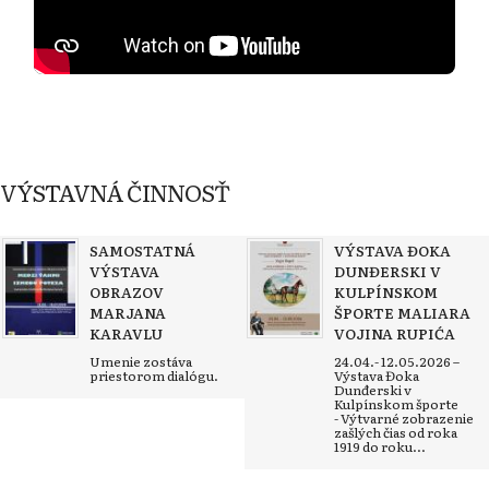
VÝSTAVNÁ ČINNOSŤ
SAMOSTATNÁ
VÝSTAVA ĐOKA
VÝSTAVA
DUNĐERSKI V
OBRAZOV
KULPÍNSKOM
MARJANA
ŠPORTE MALIARA
KARAVLU
VOJINA RUPIĆA
Umenie zostáva
24.04.- 12.05.2026 –
priestorom dialógu.
Výstava Đoka
Dunđerski v
Kulpínskom športe
- Výtvarné zobrazenie
zašlých čias od roka
1919 do roku...