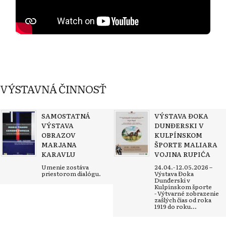
VÝSTAVNÁ ČINNOSŤ
SAMOSTATNÁ
VÝSTAVA ĐOKA
VÝSTAVA
DUNĐERSKI V
OBRAZOV
KULPÍNSKOM
MARJANA
ŠPORTE MALIARA
KARAVLU
VOJINA RUPIĆA
Umenie zostáva
24.04.- 12.05.2026 –
priestorom dialógu.
Výstava Đoka
Dunđerski v
Kulpínskom športe
- Výtvarné zobrazenie
zašlých čias od roka
1919 do roku...