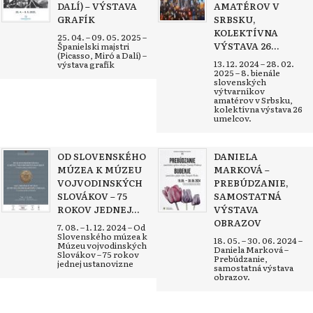
DALÍ) – VÝSTAVA
AMATÉROV V
GRAFÍK
SRBSKU,
KOLEKTÍVNA
25. 04. – 09. 05. 2025 –
VÝSTAVA 26...
Španielski majstri
(Picasso, Miró a Dalí) –
13. 12. 2024 – 28. 02.
výstava grafík
2025 – 8. bienále
slovenských
výtvarníkov
amatérov v Srbsku,
kolektívna výstava 26
umelcov.
OD SLOVENSKÉHO
DANIELA
MÚZEA K MÚZEU
MARKOVÁ –
VOJVODINSKÝCH
PREBÚDZANIE,
SLOVÁKOV – 75
SAMOSTATNÁ
ROKOV JEDNEJ...
VÝSTAVA
OBRAZOV
7. 08. – 1. 12. 2024 – Od
Slovenského múzea k
18. 05. – 30. 06. 2024 –
Múzeu vojvodinských
Daniela Marková –
Slovákov – 75 rokov
Prebúdzanie,
jednej ustanovizne
samostatná výstava
obrazov.