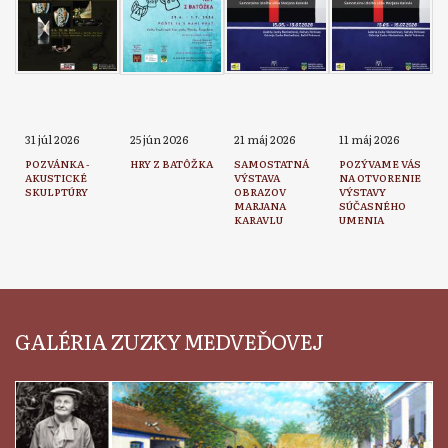
31 júl 2026
25 jún 2026
21 máj 2026
11 máj 2026
POZVÁNKA -
HRY Z BATÔŽKA
SAMOSTATNÁ
POZÝVAME VÁS
AKUSTICKÉ
VÝSTAVA
NA OTVORENIE
SKULPTÚRY
OBRAZOV
VÝSTAVY
MARJANA
SÚČASNÉHO
KARAVLU
UMENIA
GALÉRIA ZUZKY MEDVEĎOVEJ