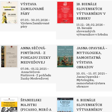
VÝSTAVA
18. BIENÁLE
ZAMILOVANÉ
SLOVENSKÝCH
PÁRY
VÝTVARNÍKOV V
SRBSKU
07.03.- 30.03.2026 –
Výstava Zamilované
13.12.- 28.02.2026 –
páry
18. bienále
slovenských
výtvarníkov v Srbsku
ANNA SÉČOVÁ-
JASNA OPAVSKÁ –
PINTÍROVÁ - Z
MYTOLOGIKA,
POHĽADU ZUZKY
SAMOSTATNÁ
MEDVEĎOVEJ
VÝSTAVA
OBRAZOV
07.08.- 01.12.2025 –
Anna Séčová-
10. 05. – 15. 07. 2025 –
Pintírová - Z pohľadu
Jasna Opavská –
Zuzky Medveďovej
Mytologika,
samostatná výstava
obrazov
ŠPANIELSKI
8. BIENÁLE
MAJSTRI
SLOVENSKÝCH
(PICASSO, MIRÓ A
VÝTVARNÍKOV