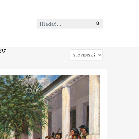
Hľadať
...
OV