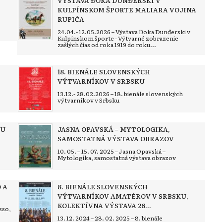
VÝSTAVA ĐOKA DUNĐERSKI V
KULPÍNSKOM ŠPORTE MALIARA VOJINA
RUPIĆA
24.04.- 12.05.2026 – Výstava Đoka Dunđerski v
Kulpínskom športe - Výtvarné zobrazenie
zašlých čias od roka 1919 do roku...
18. BIENÁLE SLOVENSKÝCH
VÝTVARNÍKOV V SRBSKU
13.12.- 28.02.2026 – 18. bienále slovenských
výtvarníkov v Srbsku
DU
JASNA OPAVSKÁ – MYTOLOGIKA,
SAMOSTATNÁ VÝSTAVA OBRAZOV
10. 05. – 15. 07. 2025 – Jasna Opavská –
Mytologika, samostatná výstava obrazov
 A
8. BIENÁLE SLOVENSKÝCH
VÝTVARNÍKOV AMATÉROV V SRBSKU,
KOLEKTÍVNA VÝSTAVA 26...
asso,
13. 12. 2024 – 28. 02. 2025 – 8. bienále