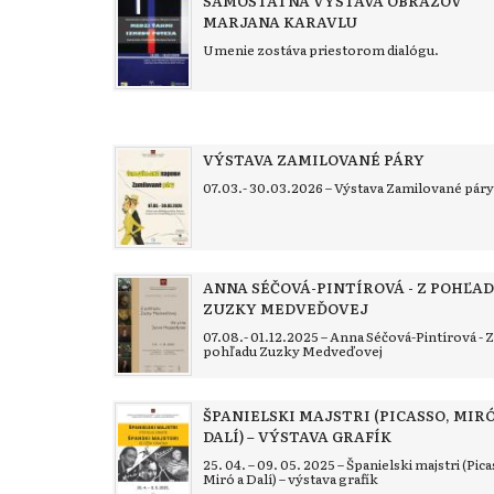
SAMOSTATNÁ VÝSTAVA OBRAZOV
MARJANA KARAVLU
Umenie zostáva priestorom dialógu.
VÝSTAVA ZAMILOVANÉ PÁRY
07.03.- 30.03.2026 – Výstava Zamilované páry
ANNA SÉČOVÁ-PINTÍROVÁ - Z POHĽA
ZUZKY MEDVEĎOVEJ
07.08.- 01.12.2025 – Anna Séčová-Pintírová - Z
pohľadu Zuzky Medveďovej
ŠPANIELSKI MAJSTRI (PICASSO, MIRÓ
DALÍ) – VÝSTAVA GRAFÍK
25. 04. – 09. 05. 2025 – Španielski majstri (Pic
Miró a Dalí) – výstava grafík