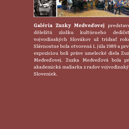
Galéria Zuzky Medveďovej
predstav
dôležitú zložku kultúrneho dedičst
vojvodinských Slovákov už tridsať rok
Slávnostne bola otvorená 1. júla 1989 a pr
expozíciou boli práve umelecké diela Zu
Medveďovej. Zuzka Medveďová bola p
akademická maliarka z radov vojvodinsk
Sloveniek.