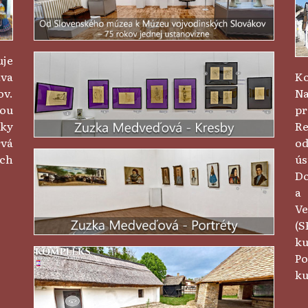
uje
va
Ko
ov.
Na
vou
pr
zky
Re
rvá
od
ých
ús
Do
a 
Ve
(
k
P
ku