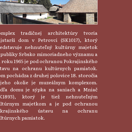
mplex tradičnej architektúry tvoria
jstarší dom v Petrovci (SK1017), ktorý
edstavuje nehnuteľný kultúrny majetok
publiky Srbsko mimoriadneho významu a
 roku 1965 je pod ochranou Pokrajinského
tavu na ochranu kultúrnych pamiatok.
m pochádza z druhej polovice 18. storočia
jeho okolie je muzeálnym komplexom.
dľa domu je sýpka na saniach a Mniač
SK1893), ktorý je tiež nehnuteľným
ultúrnym majetkom a je pod ochranou
okrajinského ústavu na ochranu
ltúrnych pamiatok.