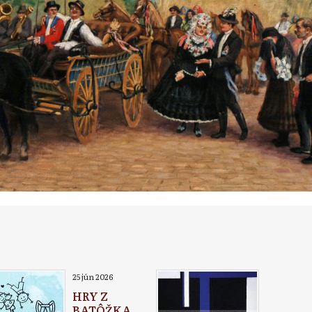
25 jún 2026
HRY Z
BATÔŽKA