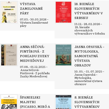
VÝSTAVA
18. BIENÁLE
ZAMILOVANÉ
SLOVENSKÝCH
PÁRY
VÝTVARNÍKOV V
SRBSKU
07.03.- 30.03.2026 –
Výstava Zamilované
13.12.- 28.02.2026 –
páry
18. bienále
slovenských
výtvarníkov v Srbsku
ANNA SÉČOVÁ-
JASNA OPAVSKÁ –
PINTÍROVÁ - Z
MYTOLOGIKA,
POHĽADU ZUZKY
SAMOSTATNÁ
MEDVEĎOVEJ
VÝSTAVA
OBRAZOV
07.08.- 01.12.2025 –
Anna Séčová-
10. 05. – 15. 07. 2025 –
Pintírová - Z pohľadu
Jasna Opavská –
Zuzky Medveďovej
Mytologika,
samostatná výstava
obrazov
ŠPANIELSKI
8. BIENÁLE
MAJSTRI
SLOVENSKÝCH
(PICASSO, MIRÓ A
VÝTVARNÍKOV