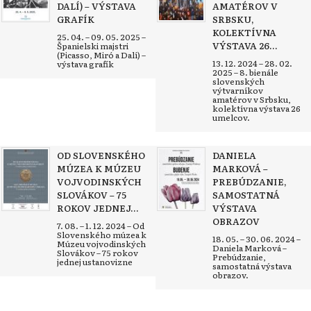
DALÍ) – VÝSTAVA
AMATÉROV V
GRAFÍK
SRBSKU,
KOLEKTÍVNA
25. 04. – 09. 05. 2025 –
VÝSTAVA 26...
Španielski majstri
(Picasso, Miró a Dalí) –
13. 12. 2024 – 28. 02.
výstava grafík
2025 – 8. bienále
slovenských
výtvarníkov
amatérov v Srbsku,
kolektívna výstava 26
umelcov.
OD SLOVENSKÉHO
DANIELA
MÚZEA K MÚZEU
MARKOVÁ –
VOJVODINSKÝCH
PREBÚDZANIE,
SLOVÁKOV – 75
SAMOSTATNÁ
ROKOV JEDNEJ...
VÝSTAVA
OBRAZOV
7. 08. – 1. 12. 2024 – Od
Slovenského múzea k
18. 05. – 30. 06. 2024 –
Múzeu vojvodinských
Daniela Marková –
Slovákov – 75 rokov
Prebúdzanie,
jednej ustanovizne
samostatná výstava
obrazov.