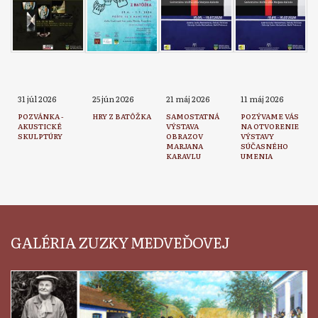
31 júl 2026
25 jún 2026
21 máj 2026
11 máj 2026
POZVÁNKA -
HRY Z BATÔŽKA
SAMOSTATNÁ
POZÝVAME VÁS
AKUSTICKÉ
VÝSTAVA
NA OTVORENIE
SKULPTÚRY
OBRAZOV
VÝSTAVY
MARJANA
SÚČASNÉHO
KARAVLU
UMENIA
GALÉRIA ZUZKY MEDVEĎOVEJ