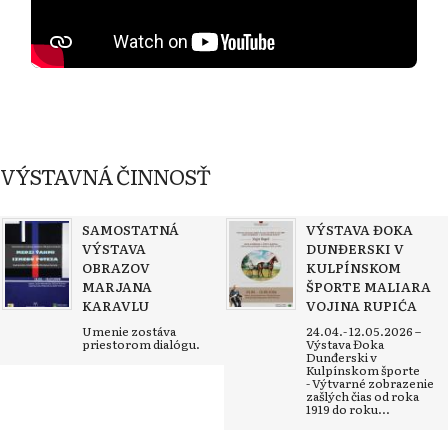
VÝSTAVNÁ ČINNOSŤ
SAMOSTATNÁ
VÝSTAVA ĐOKA
VÝSTAVA
DUNĐERSKI V
OBRAZOV
KULPÍNSKOM
MARJANA
ŠPORTE MALIARA
KARAVLU
VOJINA RUPIĆA
Umenie zostáva
24.04.- 12.05.2026 –
priestorom dialógu.
Výstava Đoka
Dunđerski v
Kulpínskom športe
- Výtvarné zobrazenie
zašlých čias od roka
1919 do roku...