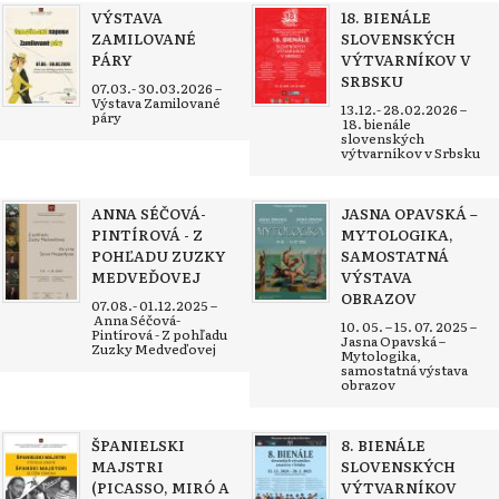
VÝSTAVA
18. BIENÁLE
ZAMILOVANÉ
SLOVENSKÝCH
PÁRY
VÝTVARNÍKOV V
SRBSKU
07.03.- 30.03.2026 –
Výstava Zamilované
13.12.- 28.02.2026 –
páry
18. bienále
slovenských
výtvarníkov v Srbsku
ANNA SÉČOVÁ-
JASNA OPAVSKÁ –
PINTÍROVÁ - Z
MYTOLOGIKA,
POHĽADU ZUZKY
SAMOSTATNÁ
MEDVEĎOVEJ
VÝSTAVA
OBRAZOV
07.08.- 01.12.2025 –
Anna Séčová-
10. 05. – 15. 07. 2025 –
Pintírová - Z pohľadu
Jasna Opavská –
Zuzky Medveďovej
Mytologika,
samostatná výstava
obrazov
ŠPANIELSKI
8. BIENÁLE
MAJSTRI
SLOVENSKÝCH
(PICASSO, MIRÓ A
VÝTVARNÍKOV