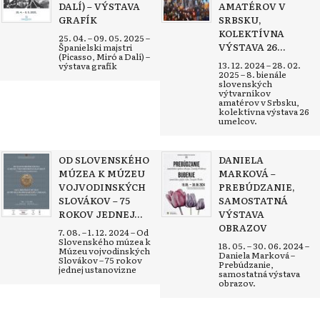
DALÍ) – VÝSTAVA
AMATÉROV V
GRAFÍK
SRBSKU,
KOLEKTÍVNA
25. 04. – 09. 05. 2025 –
VÝSTAVA 26...
Španielski majstri
(Picasso, Miró a Dalí) –
13. 12. 2024 – 28. 02.
výstava grafík
2025 – 8. bienále
slovenských
výtvarníkov
amatérov v Srbsku,
kolektívna výstava 26
umelcov.
OD SLOVENSKÉHO
DANIELA
MÚZEA K MÚZEU
MARKOVÁ –
VOJVODINSKÝCH
PREBÚDZANIE,
SLOVÁKOV – 75
SAMOSTATNÁ
ROKOV JEDNEJ...
VÝSTAVA
OBRAZOV
7. 08. – 1. 12. 2024 – Od
Slovenského múzea k
18. 05. – 30. 06. 2024 –
Múzeu vojvodinských
Daniela Marková –
Slovákov – 75 rokov
Prebúdzanie,
jednej ustanovizne
samostatná výstava
obrazov.