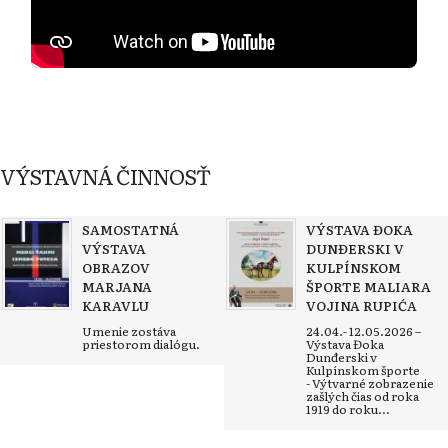
VÝSTAVNÁ ČINNOSŤ
SAMOSTATNÁ
VÝSTAVA ĐOKA
VÝSTAVA
DUNĐERSKI V
OBRAZOV
KULPÍNSKOM
MARJANA
ŠPORTE MALIARA
KARAVLU
VOJINA RUPIĆA
Umenie zostáva
24.04.- 12.05.2026 –
priestorom dialógu.
Výstava Đoka
Dunđerski v
Kulpínskom športe
- Výtvarné zobrazenie
zašlých čias od roka
1919 do roku...