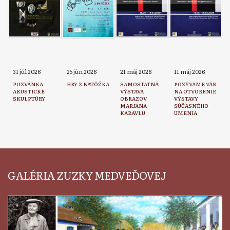
31 júl 2026
25 jún 2026
21 máj 2026
11 máj 2026
POZVÁNKA -
HRY Z BATÔŽKA
SAMOSTATNÁ
POZÝVAME VÁS
AKUSTICKÉ
VÝSTAVA
NA OTVORENIE
SKULPTÚRY
OBRAZOV
VÝSTAVY
MARJANA
SÚČASNÉHO
KARAVLU
UMENIA
GALÉRIA ZUZKY MEDVEĎOVEJ