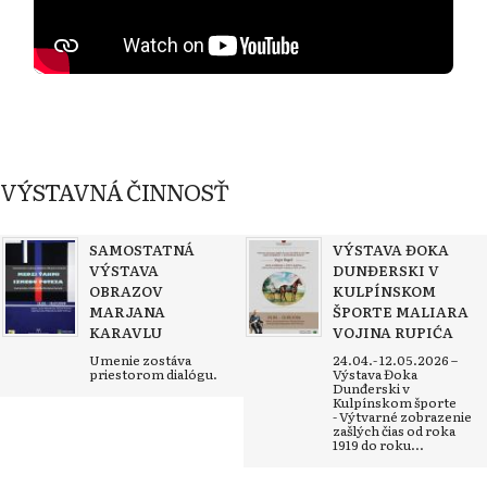
VÝSTAVNÁ ČINNOSŤ
SAMOSTATNÁ
VÝSTAVA ĐOKA
VÝSTAVA
DUNĐERSKI V
OBRAZOV
KULPÍNSKOM
MARJANA
ŠPORTE MALIARA
KARAVLU
VOJINA RUPIĆA
Umenie zostáva
24.04.- 12.05.2026 –
priestorom dialógu.
Výstava Đoka
Dunđerski v
Kulpínskom športe
- Výtvarné zobrazenie
zašlých čias od roka
1919 do roku...