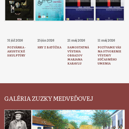
31 júl 2026
25 jún 2026
21 máj 2026
11 máj 2026
POZVÁNKA -
HRY Z BATÔŽKA
SAMOSTATNÁ
POZÝVAME VÁS
AKUSTICKÉ
VÝSTAVA
NA OTVORENIE
SKULPTÚRY
OBRAZOV
VÝSTAVY
MARJANA
SÚČASNÉHO
KARAVLU
UMENIA
GALÉRIA ZUZKY MEDVEĎOVEJ