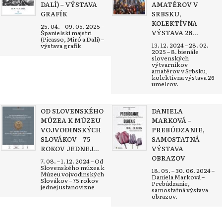
DALÍ) – VÝSTAVA
AMATÉROV V
GRAFÍK
SRBSKU,
KOLEKTÍVNA
25. 04. – 09. 05. 2025 –
VÝSTAVA 26...
Španielski majstri
(Picasso, Miró a Dalí) –
13. 12. 2024 – 28. 02.
výstava grafík
2025 – 8. bienále
slovenských
výtvarníkov
amatérov v Srbsku,
kolektívna výstava 26
umelcov.
OD SLOVENSKÉHO
DANIELA
MÚZEA K MÚZEU
MARKOVÁ –
VOJVODINSKÝCH
PREBÚDZANIE,
SLOVÁKOV – 75
SAMOSTATNÁ
ROKOV JEDNEJ...
VÝSTAVA
OBRAZOV
7. 08. – 1. 12. 2024 – Od
Slovenského múzea k
18. 05. – 30. 06. 2024 –
Múzeu vojvodinských
Daniela Marková –
Slovákov – 75 rokov
Prebúdzanie,
jednej ustanovizne
samostatná výstava
obrazov.