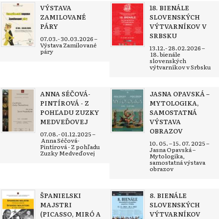
VÝSTAVA
18. BIENÁLE
ZAMILOVANÉ
SLOVENSKÝCH
PÁRY
VÝTVARNÍKOV V
SRBSKU
07.03.- 30.03.2026 –
Výstava Zamilované
13.12.- 28.02.2026 –
páry
18. bienále
slovenských
výtvarníkov v Srbsku
ANNA SÉČOVÁ-
JASNA OPAVSKÁ –
PINTÍROVÁ - Z
MYTOLOGIKA,
POHĽADU ZUZKY
SAMOSTATNÁ
MEDVEĎOVEJ
VÝSTAVA
OBRAZOV
07.08.- 01.12.2025 –
Anna Séčová-
10. 05. – 15. 07. 2025 –
Pintírová - Z pohľadu
Jasna Opavská –
Zuzky Medveďovej
Mytologika,
samostatná výstava
obrazov
ŠPANIELSKI
8. BIENÁLE
MAJSTRI
SLOVENSKÝCH
(PICASSO, MIRÓ A
VÝTVARNÍKOV