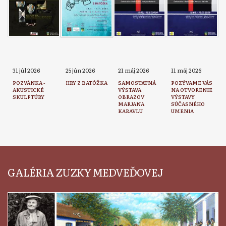
31 júl 2026
25 jún 2026
21 máj 2026
11 máj 2026
POZVÁNKA -
HRY Z BATÔŽKA
SAMOSTATNÁ
POZÝVAME VÁS
AKUSTICKÉ
VÝSTAVA
NA OTVORENIE
SKULPTÚRY
OBRAZOV
VÝSTAVY
MARJANA
SÚČASNÉHO
KARAVLU
UMENIA
GALÉRIA ZUZKY MEDVEĎOVEJ