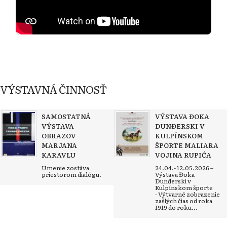
VÝSTAVNÁ ČINNOSŤ
SAMOSTATNÁ
VÝSTAVA ĐOKA
VÝSTAVA
DUNĐERSKI V
OBRAZOV
KULPÍNSKOM
MARJANA
ŠPORTE MALIARA
KARAVLU
VOJINA RUPIĆA
Umenie zostáva
24.04.- 12.05.2026 –
priestorom dialógu.
Výstava Đoka
Dunđerski v
Kulpínskom športe
- Výtvarné zobrazenie
zašlých čias od roka
1919 do roku...