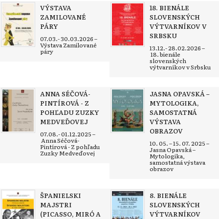
VÝSTAVA
18. BIENÁLE
ZAMILOVANÉ
SLOVENSKÝCH
PÁRY
VÝTVARNÍKOV V
SRBSKU
07.03.- 30.03.2026 –
Výstava Zamilované
13.12.- 28.02.2026 –
páry
18. bienále
slovenských
výtvarníkov v Srbsku
ANNA SÉČOVÁ-
JASNA OPAVSKÁ –
PINTÍROVÁ - Z
MYTOLOGIKA,
POHĽADU ZUZKY
SAMOSTATNÁ
MEDVEĎOVEJ
VÝSTAVA
OBRAZOV
07.08.- 01.12.2025 –
Anna Séčová-
10. 05. – 15. 07. 2025 –
Pintírová - Z pohľadu
Jasna Opavská –
Zuzky Medveďovej
Mytologika,
samostatná výstava
obrazov
ŠPANIELSKI
8. BIENÁLE
MAJSTRI
SLOVENSKÝCH
(PICASSO, MIRÓ A
VÝTVARNÍKOV