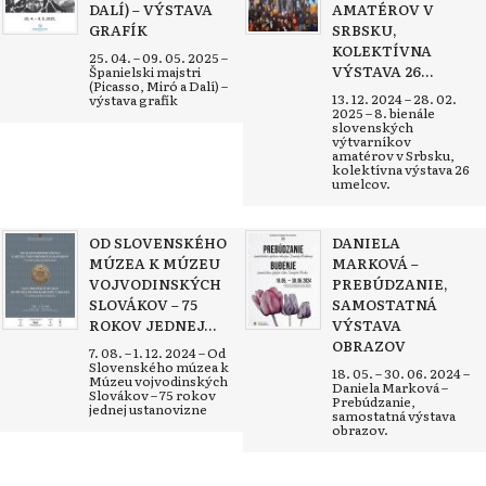
DALÍ) – VÝSTAVA
AMATÉROV V
GRAFÍK
SRBSKU,
KOLEKTÍVNA
25. 04. – 09. 05. 2025 –
VÝSTAVA 26...
Španielski majstri
(Picasso, Miró a Dalí) –
13. 12. 2024 – 28. 02.
výstava grafík
2025 – 8. bienále
slovenských
výtvarníkov
amatérov v Srbsku,
kolektívna výstava 26
umelcov.
OD SLOVENSKÉHO
DANIELA
MÚZEA K MÚZEU
MARKOVÁ –
VOJVODINSKÝCH
PREBÚDZANIE,
SLOVÁKOV – 75
SAMOSTATNÁ
ROKOV JEDNEJ...
VÝSTAVA
OBRAZOV
7. 08. – 1. 12. 2024 – Od
Slovenského múzea k
18. 05. – 30. 06. 2024 –
Múzeu vojvodinských
Daniela Marková –
Slovákov – 75 rokov
Prebúdzanie,
jednej ustanovizne
samostatná výstava
obrazov.