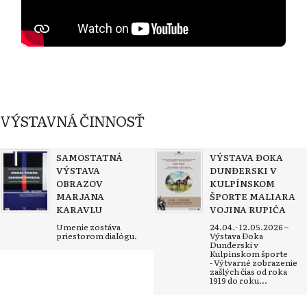
VÝSTAVNÁ ČINNOSŤ
SAMOSTATNÁ
VÝSTAVA ĐOKA
VÝSTAVA
DUNĐERSKI V
OBRAZOV
KULPÍNSKOM
MARJANA
ŠPORTE MALIARA
KARAVLU
VOJINA RUPIĆA
Umenie zostáva
24.04.- 12.05.2026 –
priestorom dialógu.
Výstava Đoka
Dunđerski v
Kulpínskom športe
- Výtvarné zobrazenie
zašlých čias od roka
1919 do roku...