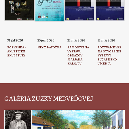
31 júl 2026
25 jún 2026
21 máj 2026
11 máj 2026
POZVÁNKA -
HRY Z BATÔŽKA
SAMOSTATNÁ
POZÝVAME VÁS
AKUSTICKÉ
VÝSTAVA
NA OTVORENIE
SKULPTÚRY
OBRAZOV
VÝSTAVY
MARJANA
SÚČASNÉHO
KARAVLU
UMENIA
GALÉRIA ZUZKY MEDVEĎOVEJ