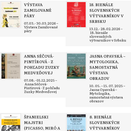
VÝSTAVA
18. BIENÁLE
ZAMILOVANÉ
SLOVENSKÝCH
PÁRY
VÝTVARNÍKOV V
SRBSKU
07.03.- 30.03.2026 –
Výstava Zamilované
13.12.- 28.02.2026 –
páry
18. bienále
slovenských
výtvarníkov v Srbsku
ANNA SÉČOVÁ-
JASNA OPAVSKÁ –
PINTÍROVÁ - Z
MYTOLOGIKA,
POHĽADU ZUZKY
SAMOSTATNÁ
MEDVEĎOVEJ
VÝSTAVA
OBRAZOV
07.08.- 01.12.2025 –
Anna Séčová-
10. 05. – 15. 07. 2025 –
Pintírová - Z pohľadu
Jasna Opavská –
Zuzky Medveďovej
Mytologika,
samostatná výstava
obrazov
ŠPANIELSKI
8. BIENÁLE
MAJSTRI
SLOVENSKÝCH
(PICASSO, MIRÓ A
VÝTVARNÍKOV