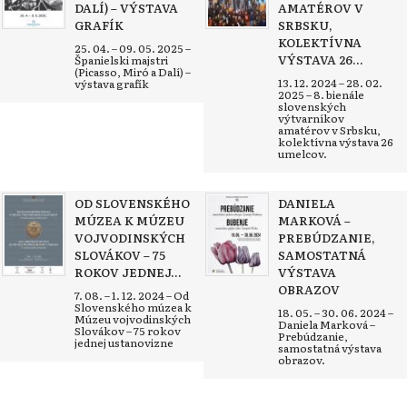
DALÍ) – VÝSTAVA
AMATÉROV V
GRAFÍK
SRBSKU,
KOLEKTÍVNA
25. 04. – 09. 05. 2025 –
VÝSTAVA 26...
Španielski majstri
(Picasso, Miró a Dalí) –
13. 12. 2024 – 28. 02.
výstava grafík
2025 – 8. bienále
slovenských
výtvarníkov
amatérov v Srbsku,
kolektívna výstava 26
umelcov.
OD SLOVENSKÉHO
DANIELA
MÚZEA K MÚZEU
MARKOVÁ –
VOJVODINSKÝCH
PREBÚDZANIE,
SLOVÁKOV – 75
SAMOSTATNÁ
ROKOV JEDNEJ...
VÝSTAVA
OBRAZOV
7. 08. – 1. 12. 2024 – Od
Slovenského múzea k
18. 05. – 30. 06. 2024 –
Múzeu vojvodinských
Daniela Marková –
Slovákov – 75 rokov
Prebúdzanie,
jednej ustanovizne
samostatná výstava
obrazov.