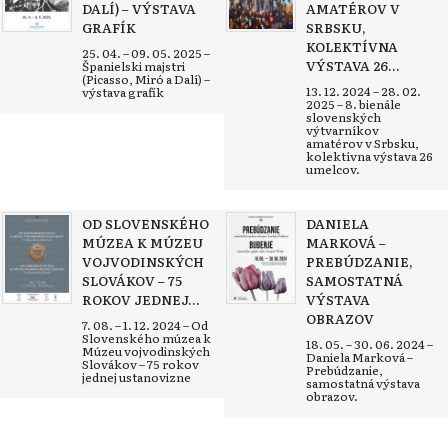
DALÍ) – VÝSTAVA
AMATÉROV V
GRAFÍK
SRBSKU,
KOLEKTÍVNA
25. 04. – 09. 05. 2025 –
VÝSTAVA 26...
Španielski majstri
(Picasso, Miró a Dalí) –
13. 12. 2024 – 28. 02.
výstava grafík
2025 – 8. bienále
slovenských
výtvarníkov
amatérov v Srbsku,
kolektívna výstava 26
umelcov.
OD SLOVENSKÉHO
DANIELA
MÚZEA K MÚZEU
MARKOVÁ –
VOJVODINSKÝCH
PREBÚDZANIE,
SLOVÁKOV – 75
SAMOSTATNÁ
ROKOV JEDNEJ...
VÝSTAVA
OBRAZOV
7. 08. – 1. 12. 2024 – Od
Slovenského múzea k
18. 05. – 30. 06. 2024 –
Múzeu vojvodinských
Daniela Marková –
Slovákov – 75 rokov
Prebúdzanie,
jednej ustanovizne
samostatná výstava
obrazov.