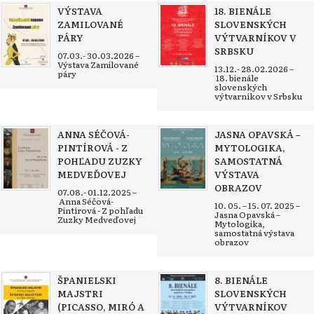
VÝSTAVA
18. BIENÁLE
ZAMILOVANÉ
SLOVENSKÝCH
PÁRY
VÝTVARNÍKOV V
SRBSKU
07.03.- 30.03.2026 –
Výstava Zamilované
13.12.- 28.02.2026 –
páry
18. bienále
slovenských
výtvarníkov v Srbsku
ANNA SÉČOVÁ-
JASNA OPAVSKÁ –
PINTÍROVÁ - Z
MYTOLOGIKA,
POHĽADU ZUZKY
SAMOSTATNÁ
MEDVEĎOVEJ
VÝSTAVA
OBRAZOV
07.08.- 01.12.2025 –
Anna Séčová-
10. 05. – 15. 07. 2025 –
Pintírová - Z pohľadu
Jasna Opavská –
Zuzky Medveďovej
Mytologika,
samostatná výstava
obrazov
ŠPANIELSKI
8. BIENÁLE
MAJSTRI
SLOVENSKÝCH
(PICASSO, MIRÓ A
VÝTVARNÍKOV