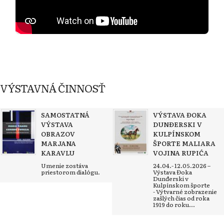
VÝSTAVNÁ ČINNOSŤ
SAMOSTATNÁ
VÝSTAVA ĐOKA
VÝSTAVA
DUNĐERSKI V
OBRAZOV
KULPÍNSKOM
MARJANA
ŠPORTE MALIARA
KARAVLU
VOJINA RUPIĆA
Umenie zostáva
24.04.- 12.05.2026 –
priestorom dialógu.
Výstava Đoka
Dunđerski v
Kulpínskom športe
- Výtvarné zobrazenie
zašlých čias od roka
1919 do roku...