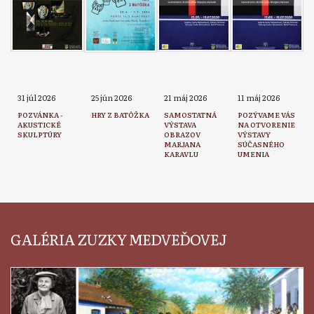
31 júl 2026
25 jún 2026
21 máj 2026
11 máj 2026
POZVÁNKA -
HRY Z BATÔŽKA
SAMOSTATNÁ
POZÝVAME VÁS
AKUSTICKÉ
VÝSTAVA
NA OTVORENIE
SKULPTÚRY
OBRAZOV
VÝSTAVY
MARJANA
SÚČASNÉHO
KARAVLU
UMENIA
GALÉRIA ZUZKY MEDVEĎOVEJ